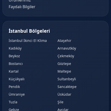
Faydalı Bilgiler
İstanbul Bölgeleri
İstanbul İkinci El Klima
Ataşehir
Kadıköy
Arnavutköy
Beykoz
Çekmeköy
Bostancı
Göztepe
Kartal
Maltepe
Küçükyalı
Sultanbeyli
Pendik
Sancaktepe
Ümraniye
Üsküdar
Tuzla
Şile
Gebze
Avcılar