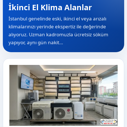
İkinci El Klima Alanlar
İstanbul genelinde eski, ikinci el veya arızalı
klimalarınızı yerinde ekspertiz ile değerinde
alıyoruz. Uzman kadromuzla ücretsiz söküm
yapıyor, aynı gün nakit…